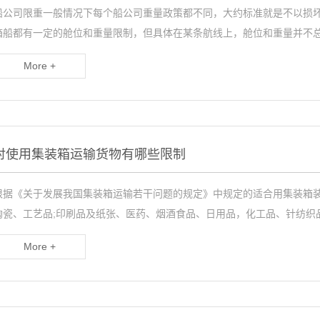
船公司限重一般情况下每个船公司重量政策都不同，大约标准就是不以损
箱船都有一定的舱位和重量限制，但具体在某条航线上，舱位和重量并不
More +
对使用集装箱运输货物有哪些限制
根据《关于发展我国集装箱运输若干问题的规定》中规定的适合用集装箱装
陶瓷、工艺品;印刷品及纸张、医药、烟酒食品、日用品，化工品、针纺织
More +