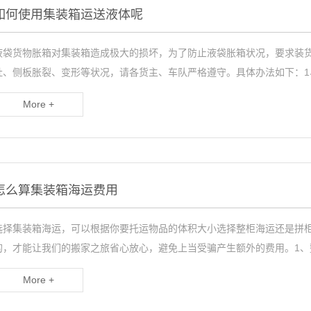
如何使用集装箱运送液体呢
液袋货物胀箱对集装箱造成极大的损坏，为了防止液袋胀箱状况，要求装
肚、侧板胀裂、变形等状况，请各货主、车队严格遵守。具体办法如下：1、
More +
怎么算集装箱海运费用
选择集装箱海运，可以根据你要托运物品的体积大小选择整柜海运还是拼
的，才能让我们的搬家之旅省心放心，避免上当受骗产生额外的费用。1、
More +