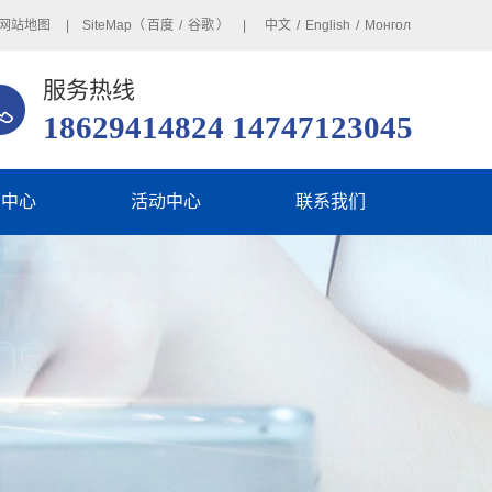
网站地图
| SiteMap（
百度
/
谷歌
） |
中文
/
English
/
Монгол
服务热线
18629414824 14747123045
闻中心
活动中心
联系我们
业动态
在线留言
业动态
见问题