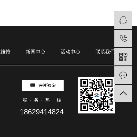
械维修
新闻中心
活动中心
联系我们
服·务·热·线
18629414824