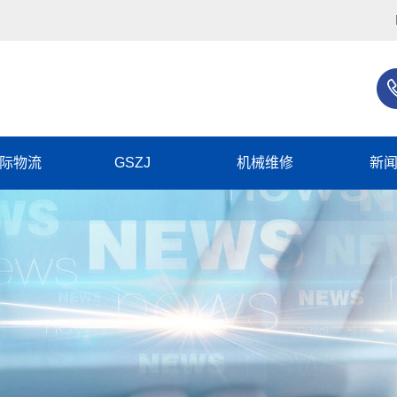
际物流
GSZJ
机械维修
新
企
行
常