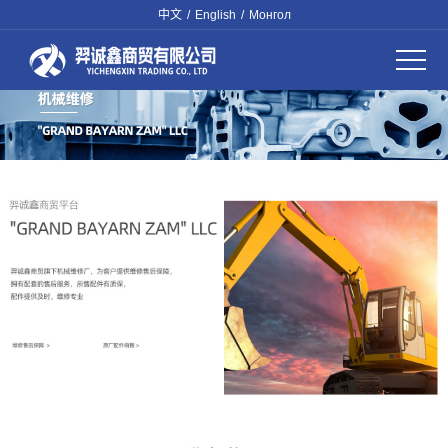
中文
/
English
/
Монгол