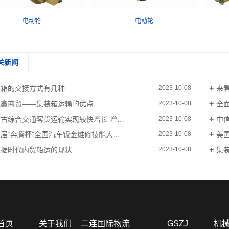
电动轮
电动轮
关新闻
装箱的交接方式有几种
来
2023-10-08
诚鑫商贸——集装箱运输的优点
全
2023-10-08
古综合交通客货运输实现较快增长 增…
中
2023-10-08
届“奔腾杯”全国汽车钣金维修技能大…
美
2023-10-08
数据时代内贸船运的现状
集
2023-10-08
首页
关于我们
二连国际物流
GSZJ
机