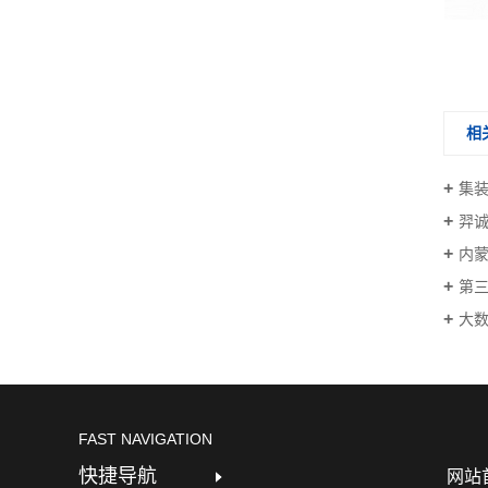
小松发动机
卡特彼勒发动机
相
集
羿
内蒙
第三
大
FAST NAVIGATION
快捷导航
网站