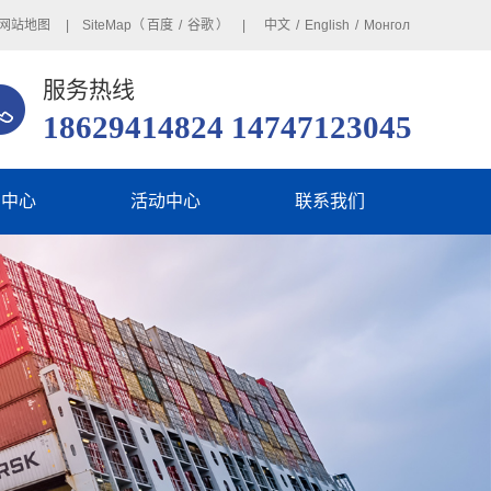
网站地图
| SiteMap（
百度
/
谷歌
） |
中文
/
English
/
Монгол
服务热线
18629414824 14747123045
闻中心
活动中心
联系我们
业动态
在线留言
业动态
见问题