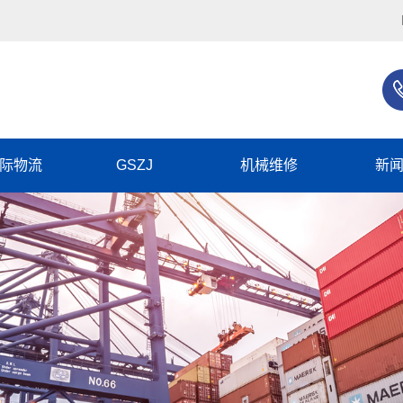
际物流
GSZJ
机械维修
新
企
行
常